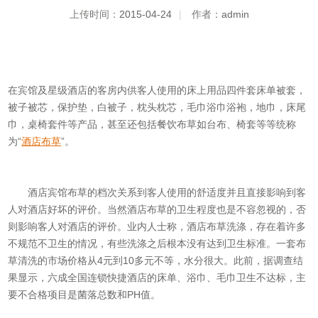
上传时间：
2015-04-24
|
作者：
admin
在宾馆及星级酒店的客房内供客人使用的床上用品四件套床单被套，
被子被芯，保护垫，白被子，枕头枕芯，毛巾浴巾浴袍，地巾，床尾
巾，桌椅套件等产品，甚至还包括餐饮布草如台布、椅套等等统称
为“
酒店布草
”。
酒店宾馆布草的档次关系到客人使用的舒适度并且直接影响到客
人对酒店好坏的评价。当然酒店布草的卫生程度也是不容忽视的，否
则影响客人对酒店的评价。业内人士称，酒店布草洗涤，存在着许多
不规范不卫生的情况，有些洗涤之后根本没有达到卫生标准。一套布
草清洗的市场价格从4元到10多元不等，水分很大。此前，据调查结
果显示，六成全国连锁快捷酒店的床单、浴巾、毛巾卫生不达标，主
要不合格项目是菌落总数和PH值。