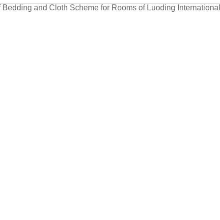
 Bedding and Cloth Scheme for Rooms of Luoding International
罗定国际酒店客房床上用品及布草方案 标书
（由深圳汇庭芳公司提供）
物品名称
单位
数量
规格
床羽绒被芯 床尺寸：1.2米*2米+28厘米
张
180×230
床羽绒被芯 床尺寸：1.8米*2米+28厘米
张
240×230
床羽绒被芯 床尺寸：2米*2米+28厘米
张
260×230
2米床毛毯（套房备用）
张
260×230
1.2米床被套
张
190×240
1.8米床被套
张
250×240
2米床被套
张
270×240