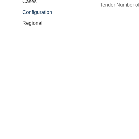
Cases
Tender Number of
Configuration
Regional
序号
1.2米
1
1.8米
2
2米
3
4
5
6
7