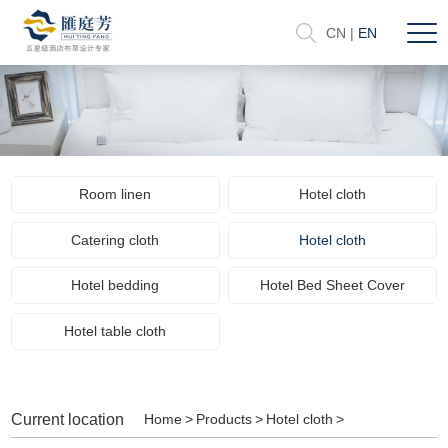
CN
|
EN
Room linen
Hotel cloth
Catering cloth
Hotel cloth
Hotel bedding
Hotel Bed Sheet Cover
Hotel table cloth
Current location
Home
>
Products
>
Hotel cloth
>