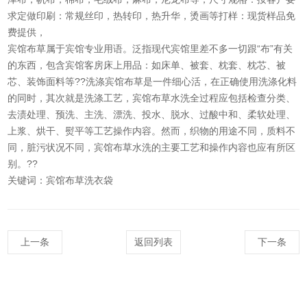
求定做印刷：常规丝印，热转印，热升华，烫画等打样：现货样品免
费提供，
宾馆布草属于宾馆专业用语。泛指现代宾馆里差不多一切跟“布”有关
的东西，包含宾馆客房床上用品：如床单、被套、枕套、枕芯、被
芯、装饰面料等??洗涤宾馆布草是一件细心活，在正确使用洗涤化料
的同时，其次就是洗涤工艺，宾馆布草水洗全过程应包括检查分类、
去渍处理、预洗、主洗、漂洗、投水、脱水、过酸中和、柔软处理、
上浆、烘干、熨平等工艺操作内容。然而，织物的用途不同，质料不
同，脏污状况不同，宾馆布草水洗的主要工艺和操作内容也应有所区
别。??
关键词：宾馆布草洗衣袋
上一条
返回列表
下一条