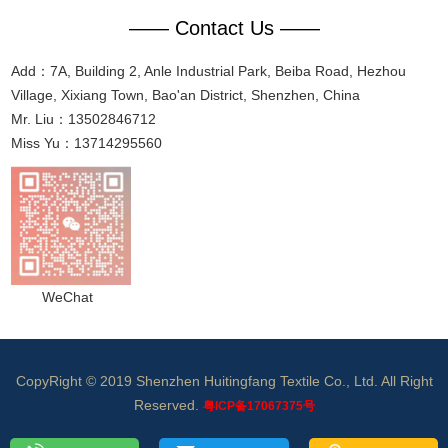
—— Contact Us ——
Add：7A, Building 2, Anle Industrial Park, Beiba Road, Hezhou
Village, Xixiang Town, Bao'an District, Shenzhen, China
Mr. Liu：13502846712
Miss Yu：13714295560
WeChat
CopyRight © 2019 Shenzhen Huitingfang Textile Co., Ltd. All Right
Reserved.
粤ICP备17067375号