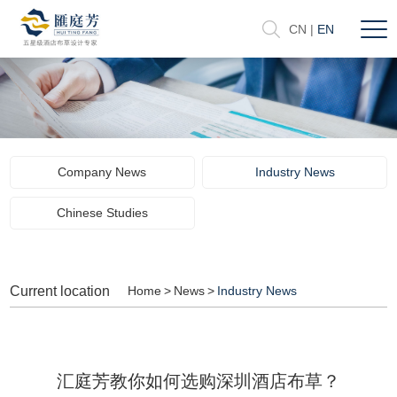
CN
|
EN
Company News
Industry News
Chinese Studies
Current location
Home
>
News
>
Industry News
汇庭芳教你如何选购深圳酒店布草？