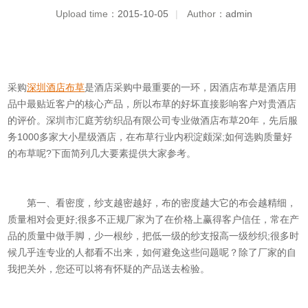
Upload time：
2015-10-05
|
Author：
admin
采购
深圳
酒店布草
是酒店采购中最重要的一环，因酒店布草是酒店用
品中最贴近客户的核心产品，所以布草的好坏直接影响客户对贵酒店
的评价。深圳市汇庭芳纺织品有限公司专业做酒店布草20年，先后服
务1000多家大小星级酒店，在布草行业内积淀颇深;如何选购质量好
的布草呢?下面简列几大要素提供大家参考。
第一、看密度，纱支越密越好，布的密度越大它的布会越精细，
质量相对会更好;很多不正规厂家为了在价格上赢得客户信任，常在产
品的质量中做手脚，少一根纱，把低一级的纱支报高一级纱织;很多时
候几乎连专业的人都看不出来，如何避免这些问题呢？除了厂家的自
我把关外，您还可以将有怀疑的产品送去检验。