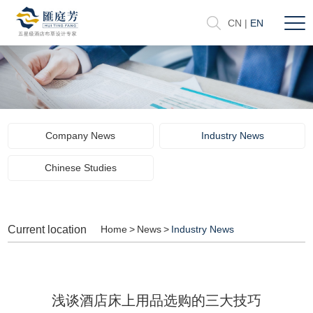
CN
|
EN
Company News
Industry News
Chinese Studies
Current location
Home
>
News
>
Industry News
浅谈酒店床上用品选购的三大技巧