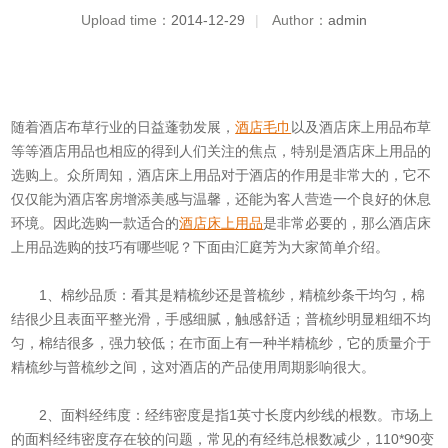
Upload time：
2014-12-29
|
Author：
admin
随着酒店布草行业的日益蓬勃发展，
酒店毛巾
以及酒店床上用品布草
等等酒店用品也相应的得到人们关注的焦点，特别是酒店床上用品的
选购上。众所周知，酒店床上用品对于酒店的作用是非常大的，它不
仅仅能为酒店客房增添美感与温馨，还能为客人营造一个良好的休息
环境。因此选购一款适合的
酒店床上用品
是非常必要的，那么酒店床
上用品选购的技巧有哪些呢？下面由汇庭芳为大家简单介绍。
1、棉纱品质：看其是精梳纱还是普梳纱，精梳纱条干均匀，棉
结很少且表面平整光滑，手感细腻，触感舒适；普梳纱明显粗细不均
匀，棉结很多，强力较低；在市面上有一种半精梳纱，它的质量介于
精梳纱与普梳纱之间，这对酒店的产品使用周期影响很大。
2、面料经纬度：经纬密度是指1英寸长度内纱线的根数。市场上
的面料经纬密度存在较的问题，常见的有经纬总根数减少，110*90变