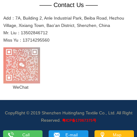
—— Contact Us ——
Add：7A, Building 2, Anle Industrial Park, Beiba Road, Hezhou
Village, Xixiang Town, Bao'an District, Shenzhen, China
Mr. Liu：13502846712
Miss Yu：13714295560
WeChat
CopyRight © 2019 Shenzhen Huitingfang Textile Co., Ltd. All Right
Reserved.
粤ICP备17067375号
Call
E-mail
Map