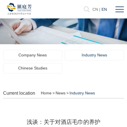
CN
|
EN
Company News
Industry News
Chinese Studies
Current location
Home
>
News
>
Industry News
浅谈：关于对酒店毛巾的养护