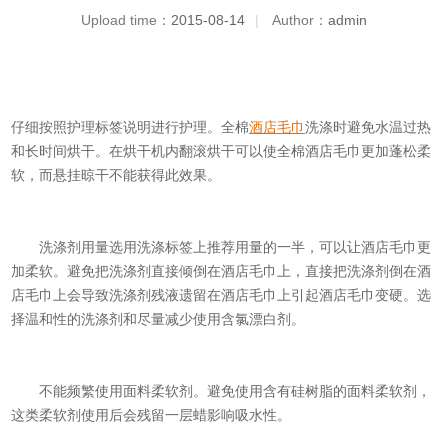
Upload time：
2015-08-14
|
Author：
admin
仔细按照护理标签说明进行护理。全棉
酒店毛巾
洗涤时避免水温过热
和长时间烘干。在烘干机内翻滚烘干可以使全棉酒店毛巾更加蓬松柔
软，而悬挂晾干不能获得此效果。
洗涤剂用量选用洗涤标签上推荐用量的一半，可以让酒店毛巾更
加柔软。避免把洗涤剂直接倾倒在酒店毛巾上，直接把洗涤剂倒在酒
店毛巾上会导致洗涤剂残液遗留在酒店毛巾上引起酒店毛巾变硬。选
择温和性的洗涤剂和尽量减少使用含氯漂白剂。
不能频繁使用面料柔软剂。避免使用含有硅树脂的面料柔软剂，
这类柔软剂使用后会残留一层蜡影响吸水性。