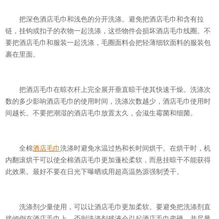
把深色酒店毛巾和浅色的分开洗涤。避免把酒店毛巾和含有拉
链，挂钩或扣子的衣物一起洗涤，这些物件会损坏酒店毛巾线圈。不
要把酒店毛巾和服装一起洗涤，毛圈面料会把轻薄细软面料的服装包
裹在里面。
把酒店毛巾在晾衣杆上完全展开垂直晾干使其快速干燥。洗涤次
数的多少影响酒店毛巾的使用时间，洗涤次数越少，酒店毛巾使用时
间越长。不要把潮湿的酒店毛巾放置太久，会滋生霉菌和细菌。
全棉
酒店毛巾
洗涤时避免水温过热和长时间烘干。在烘干时，机
内翻滚烘干可以使全棉酒店毛巾更加蓬松柔软，而悬挂晾干不能获得
此效果。最好不要在日光下曝晒或用超高温热源强制烫干。
洗涤剂少量使用，可以让酒店毛巾更加柔软。要避免把洗涤剂直
接倾倒在酒店毛巾上，否则洗涤剂残液会引起酒店毛巾变硬，并尽量