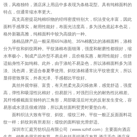
强，风格独特，酒店床上用品中多表现为条格花型。具有纯棉面料的
特点，但通常缩水率更大。
高支高密提花纯棉织物的经纬密度特别大，织法变化丰富，因此
面料手感厚实，耐用性能好，布面光洁度高，多为浅色底起本色花，
格外新颖高雅，纯棉面料中较为高级的一种。
涤棉品牌产品一般采用65%涤纶、35%棉配比的涤棉面料，涤棉
分为平纹和斜纹两种。平纹涤棉布面细薄，强度和耐磨性都很好，缩
水率极小，制成产品外型不易走样，且价格实惠，耐用性能好，但舒
适贴身性不如纯棉。此外，由于涤纶不易染色，所以涤棉面料多为清
淡、浅色调，更适合春夏季使用。斜纹涤棉通常比平纹密度大，所以
显得密致厚实，外表光泽、手感都比平纹好。
真丝外观华丽、富贵，有天然柔光及闪烁效果，感觉舒适，强度
高，弹性和吸湿性比棉好，但易脏污，对强烈日光的耐热性比棉差。
其纤维横截面呈独特的三角形，局部吸湿后对光的反射发生变化，容
易形成水渍且很难消除，所以真丝面料熨烫时要垫白布。
面料织法大致有平纹、斜纹、缎纹三种。平纹一般正反面面料花
纹一样；斜纹则有所差别；缎纹的面料较光滑舒适。
深圳市汇庭芳纺织品有限公司（www.szhtf.com）主要面向酒店
生产、销售专用
宾馆布草
。产品包括高端酒店布草,酒店毛巾,酒店床