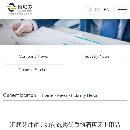
CN
|
EN
Company News
Industry News
Chinese Studies
Current location
Home
>
News
>
Industry News
汇庭芳讲述：如何选购优质的酒店床上用品