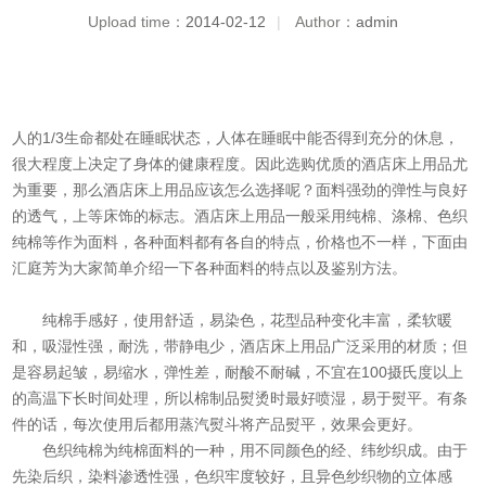
Upload time：
2014-02-12
|
Author：
admin
人的1/3生命都处在睡眠状态，人体在睡眠中能否得到充分的休息，
很大程度上决定了身体的健康程度。因此选购优质的
酒店床上用品
尤
为重要，那么酒店床上用品应该怎么选择呢？面料强劲的弹性与良好
的透气，上等床饰的标志。酒店床上用品一般采用纯棉、涤棉、色织
纯棉等作为面料，各种面料都有各自的特点，价格也不一样，下面由
汇庭芳为大家简单介绍一下各种面料的特点以及鉴别方法。
纯棉手感好，使用舒适，易染色，花型品种变化丰富，柔软暖
和，吸湿性强，耐洗，带静电少，
酒店床上用品
广泛采用的材质；但
是容易起皱，易缩水，弹性差，耐酸不耐碱，不宜在100摄氏度以上
的高温下长时间处理，所以棉制品熨烫时最好喷湿，易于熨平。有条
件的话，每次使用后都用蒸汽熨斗将产品熨平，效果会更好。
色织纯棉为纯棉面料的一种，用不同颜色的经、纬纱织成。由于
先染后织，染料渗透性强，色织牢度较好，且异色纱织物的立体感