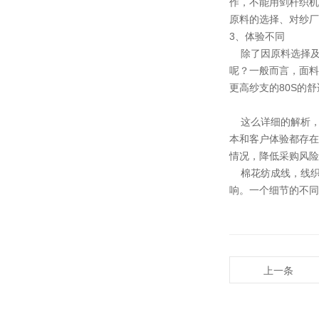
作，不能用剑杆织机
原料的选择、对纱厂
3、体验不同
除了因原料选择及织
呢？一般而言，面料
更高纱支的80S的
这么详细的解析，汇
本和客户体验都存在
情况，降低采购风险
棉花纺成线，线织
响。一个细节的不同
上一条