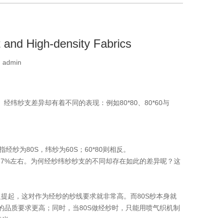
t and High-density Fabrics
：
admin
纬纱支差异却有着不同的表现：例如80*80、80*60与
纱为80S，纬纱为60S；60*80则相反。
5%-7%左右。为何经纱纬纱纱支的不同却存在如此的差异呢？这
起，这对作为经纱的纱线要求就非常高。而80S纱本身就
）的品质要求更高；同时，当80S做经纱时，只能用喷气织机制