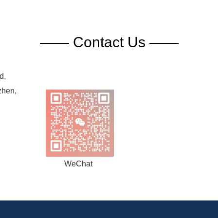
—— Contact Us ——
d,
zhen,
WeChat