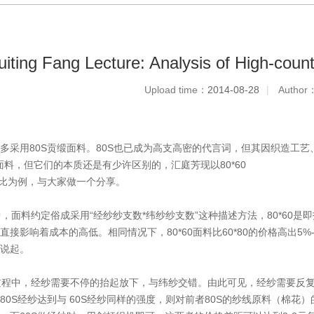
uiting Fang Lecture: Analysis of High-coun
Upload time：
2014-08-28
|
Author
多采用80S贡缎面料。80S也已成为高支高密的代言词，但其因织造工艺、经
0S面料，但它们的本质还是有少许区别的，汇庭芳现以80*60
对比为例，与大家做一个分享。
料约定俗成采用“经纱纱支数*纬纱纱支数”这种描述方法，80*60是即指经
直接影响着成本的高低。相同情况下，80*60面料比60*80的价格高出
说起。
中，经纱需要不停的抬起放下，与纬纱交错。由此可见，经纱需要反复提
80S经纱达到与 60S经纱同样的强度，则对前者80S的纱线原料（棉花