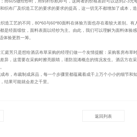
；而60S做经纱时，用剑杆织机即可，这两者的价格差距可以达到2-3元
和织布厂及织造工艺的要求的要求的提高，这一切无不都增加了成本，造
造工艺的不同，80*60与60*80面料在体验方面也存在着较大差别。
都是经面缎纹，面料表面以经纱为主。由此，我们可以理解为面料体验感的
舒适体验更胜一筹。
庭芳只是想给酒店布草采购的经理们做一个友情提醒：采购客房布草时，
差异，这需要在采购时擦亮眼睛，谨防混淆概念的情况发生。酒店方在采
。
成布，布裁制成床品，每一个步骤里都蕴藏着成千上万个小小的细节和知
，结果可能就会差之千里。
返回列表