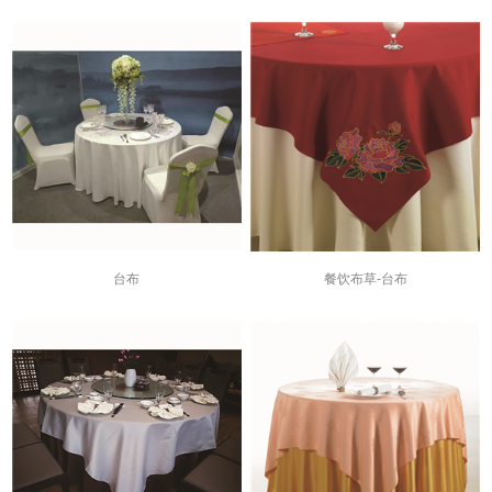
台布
餐饮布草-台布