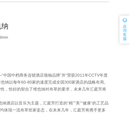
也纳
咨
询
客
dmin
服
国中档商务连锁酒店领袖品牌”并“荣获2011年CCTV年度
也纳以每年60-80家的速度完成全国300家酒店的战略布局。
特性，恰好的契合了维也纳对布草的要求，未来几年汇庭芳将
酒店以音乐为主题，汇庭芳打造的“精””美“”健康“的工艺品
均体现一流布草世家姿态，在未来几年，汇庭芳将携手更多