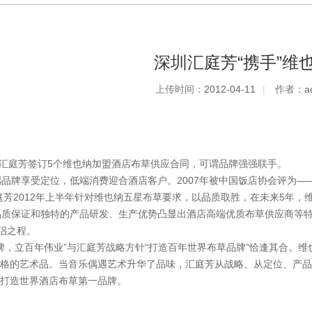
深圳汇庭芳“携手”维
上传时间：
2012-04-11
|
作者：
a
汇庭芳签订5个维也纳加盟酒店布草供应合同，可谓品牌强强联手。
牌享受定位，低端消费迎合酒店客户。2007年被中国饭店协会评为——“中
庭芳2012年上半年针对维也纳五星布草要求，以品质取胜，在未来5年，维
品质保证和独特的产品研发、生产优势凸显出酒店高端优质布草供应商等
商侣之程。
，立百年伟业”与汇庭芳战略方针“打造百年世界布草品牌”恰逢其合。维也纳
格的艺术品。当音乐偶遇艺术升华了品味，汇庭芳从战略、从定位、产品
打造世界酒店布草第一品牌。