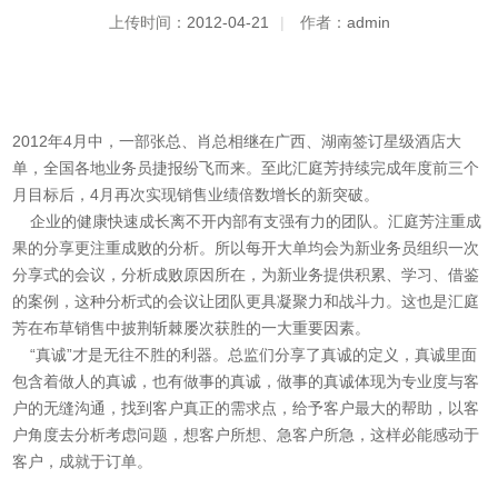
上传时间：
2012-04-21
|
作者：
admin
2012年4月中，一部张总、肖总相继在广西、湖南签订星级酒店大
单，全国各地业务员捷报纷飞而来。至此汇庭芳持续完成年度前三个
月目标后，4月再次实现销售业绩倍数增长的新突破。
企业的健康快速成长离不开内部有支强有力的团队。汇庭芳注重成
果的分享更注重成败的分析。所以每开大单均会为新业务员组织一次
分享式的会议，分析成败原因所在，为新业务提供积累、学习、借鉴
的案例，这种分析式的会议让团队更具凝聚力和战斗力。这也是汇庭
芳在布草销售中披荆斩棘屡次获胜的一大重要因素。
“真诚”才是无往不胜的利器。总监们分享了真诚的定义，真诚里面
包含着做人的真诚，也有做事的真诚，做事的真诚体现为专业度与客
户的无缝沟通，找到客户真正的需求点，给予客户最大的帮助，以客
户角度去分析考虑问题，想客户所想、急客户所急，这样必能感动于
客户，成就于订单。