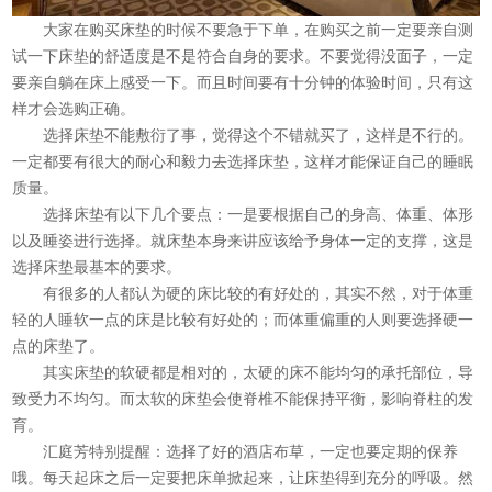
大家在购买床垫的时候不要急于下单，在购买之前一定要亲自测
试一下床垫的舒适度是不是符合自身的要求。不要觉得没面子，一定
要亲自躺在床上感受一下。而且时间要有十分钟的体验时间，只有这
样才会选购正确。
选择床垫不能敷衍了事，觉得这个不错就买了，这样是不行的。
一定都要有很大的耐心和毅力去选择床垫，这样才能保证自己的睡眠
质量。
选择床垫有以下几个要点：一是要根据自己的身高、体重、体形
以及睡姿进行选择。就床垫本身来讲应该给予身体一定的支撑，这是
选择床垫最基本的要求。
有很多的人都认为硬的床比较的有好处的，其实不然，对于体重
轻的人睡软一点的床是比较有好处的；而体重偏重的人则要选择硬一
点的床垫了。
其实床垫的软硬都是相对的，太硬的床不能均匀的承托部位，导
致受力不均匀。而太软的床垫会使脊椎不能保持平衡，影响脊柱的发
育。
汇庭芳特别提醒：选择了好的
酒店布草
，一定也要定期的保养
哦。每天起床之后一定要把床单掀起来，让床垫得到充分的呼吸。然