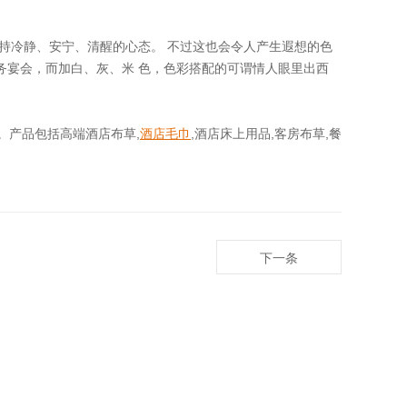
持冷静、安宁、清醒的心态。 不过这也会令人产生遐想的色
务宴会，而加白、灰、米 色，色彩搭配的可谓情人眼里出西
。产品包括高端酒店布草,
酒店毛巾
,酒店床上用品,客房布草,餐
下一条