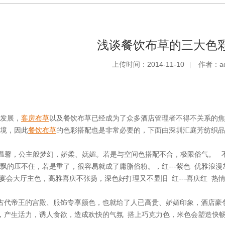
浅谈餐饮布草的三大色
上传时间：
2014-11-10
|
作者：
a
发展，
客房布草
以及餐饮布草已经成为了众多酒店管理者不得不关系的焦
境，因此
餐饮布草
的色彩搭配也是非常必要的，下面由深圳汇庭芳纺织品
温馨，公主般梦幻，娇柔、妩媚。若是与空间色搭配不合，极限俗气。 
飘的压不住，若是重了，很容易就成了庸脂俗粉。，红---紫色 优雅浪
宴会大厅主色，高雅喜庆不张扬，深色好打理又不显旧 红---喜庆红 热
帝王的宫殿、服饰专享颜色，也就给了人已高贵、娇媚印象，酒店豪包、V
，产生活力，诱人食欲，造成欢快的气氛 搭上巧克力色，米色会塑造快