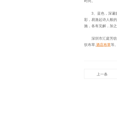
时尚。
3、蓝色，深邃的
彩，易激起诗人般的
施，各有见解，加之
深圳市汇庭芳纺
饮布草,
酒店布草
等
上一条