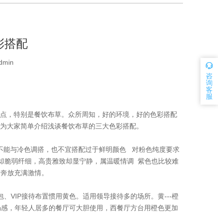
彩搭配
dmin
咨
询
客
服
点，特别是餐饮布草。众所周知，好的环境，好的色彩搭配
为大家简单介绍浅谈餐饮布草的三大色彩搭配。
不能与冷色调搭，也不宜搭配过于鲜明颜色 对粉色纯度要求
漫却脆弱纤细，高贵雅致却显宁静，属温暖情调 紫色也比较难
情奔放充满激情。
IP接待布置惯用黄色。适用领导接待多的场所。黄---橙
畅感，年轻人居多的餐厅可大胆使用，西餐厅方台用橙色更加