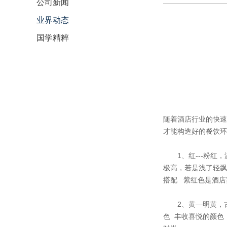
公司新闻
业界动态
国学精粹
随着酒店行业的快速
才能构造好的餐饮环
1、红---粉红，
极高，若是浅了轻飘
搭配 紫红色是酒店
2、黄—明黄，古代
色 丰收喜悦的颜色