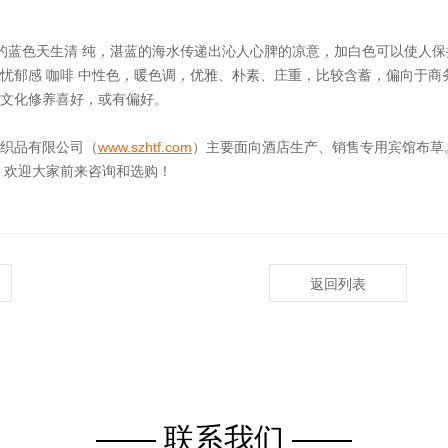
蓝色天生清 纯，湛蓝的海水传递出沁人心脾的凉意，加白色可以使人保
忧郁感 咖啡 中性色，暖色调，优雅、朴素、庄重，比较含蓄，偏向于商
文化修养喜好，或有偏好。
织品有限公司（
www.szhtf.com
）主要面向酒店生产、销售专用宾馆布草
。欢迎大家前来咨询和选购！
返回列表
—— 联系我们 ——