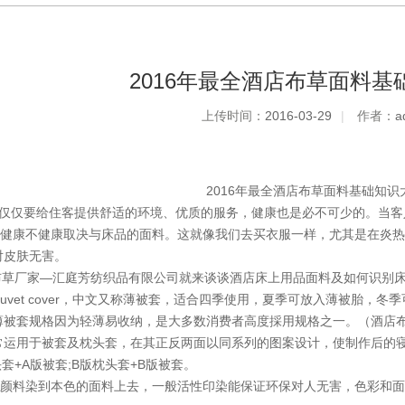
2016年最全酒店布草面料基
上传时间：
2016-03-29
|
作者：
a
2016年最全酒店布草面料基础知识
仅仅要给住客提供舒适的环境、优质的服务，健康也是必不可少的。当客
健康不健康取决与床品的面料。这就像我们去买衣服一样，尤其是在炎热
对皮肤无害。
草厂家—汇庭芳纺织品有限公司就来谈谈酒店床上用品面料及如何识别床
uvet cover，中文又称薄被套，适合四季使用，夏季可放入薄被胎，
薄被套规格因为轻薄易收纳，是大多数消费者高度採用规格之一。（酒店
用于被套及枕头套，在其正反两面以同系列的图案设计，使制作后的寝具
头套+A版被套;B版枕头套+B版被套。
料染到本色的面料上去，一般活性印染能保证环保对人无害，色彩和面