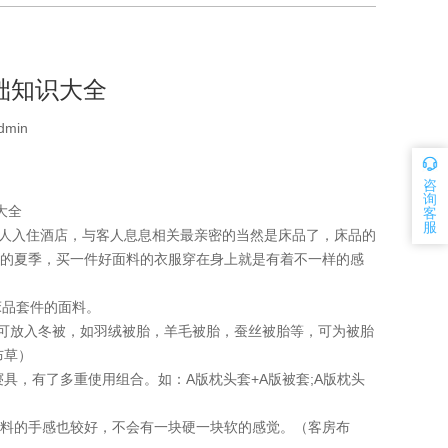
础知识大全
dmin
咨
询
大全
客
服
人入住酒店，与客人息息相关最亲密的当然是床品了，床品的
的夏季，买一件好面料的衣服穿在身上就是有着不一样的感
品套件的面料。
冬季可放入冬被，如羽绒被胎，羊毛被胎，蚕丝被胎等，可为被胎
布草）
，有了多重使用组合。如：A版枕头套+A版被套;A版枕头
料的手感也较好，不会有一块硬一块软的感觉。（客房布