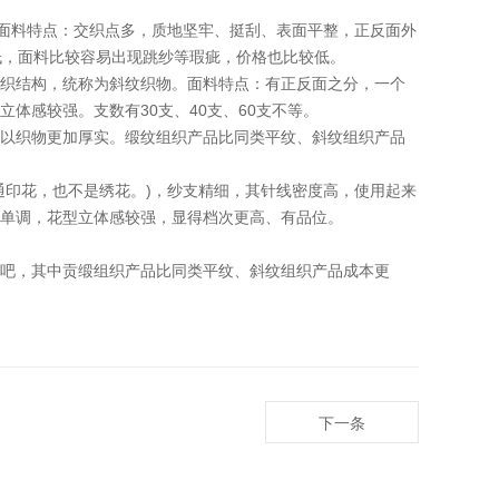
面料特点：交织点多，质地坚牢、挺刮、表面平整，正反面外
低，面料比较容易出现跳纱等瑕疵，价格也比较低。
织结构，统称为斜纹织物。面料特点：有正反面之分，一个
体感较强。支数有30支、40支、60支不等。
以织物更加厚实。缎纹组织产品比同类平纹、斜纹组织产品
印花，也不是绣花。)，纱支精细，其针线密度高，使用起来
单调，花型立体感较强，显得档次更高、有品位。
吧，其中贡缎组织产品比同类平纹、斜纹组织产品成本更
下一条