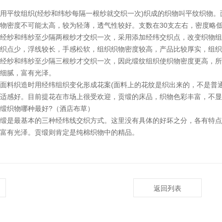
平纹组织(经纱和纬纱每隔一根纱就交织一次)织成的织物叫平纹织物。
物密度不可能太高，较为轻薄，透气性较好。支数在30支左右，密度略
纱和纬纱至少隔两根纱才交织一次，采用添加经纬交织点，改变织物组
织点少，浮线较长，手感松软，组织织物密度较高，产品比较厚实，组织立
纱和纬纱至少隔三根纱才交织一次，因此缎纹组织使织物密度更高，所
细腻，富有光泽。
料织造时用经纬组织变化形成花案(面料上的花纹是织出来的，不是普通
适感好。目前提花在市场上很受欢迎，贡缎的床品，织物色彩丰富，不显
织物哪种最好?（酒店布草）
是最基本的三种经纬线交织方式。这里没有具体的好坏之分，各有特点
富有光泽。贡缎则肯定是纯棉织物中的精品。
返回列表