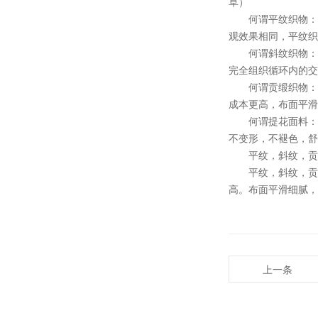
草）
何谓平纹织物：用
观效果相同，平纹织
何谓斜纹织物：经
完全组织循环内的交
何谓贡缎织物：经
成本更高，布面平滑
何谓提花面料：面
不变形，不褪色，舒
平纹，斜纹，贡缎
平纹，斜纹，贡缎
高。布面平滑细腻，
上一条