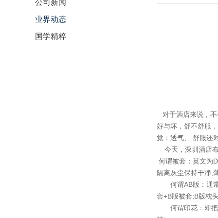
公司新闻
业界动态
国学精粹
对于酒店来说，不
好与坏，舒不舒服，
觉：透气、 舒服还
今天，深圳酒店布
何谓被套：英文为D
隔离灰尘保持干净;
何谓AB版：通常运
套+B版被套;B版枕
何谓印花：即把颜