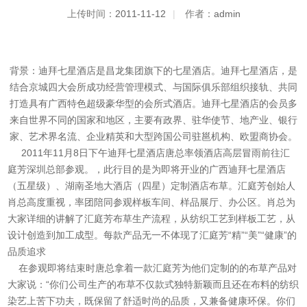
上传时间：
2011-11-12
|
作者：
admin
背景：迪拜七星酒店是昌龙集团旗下的七星酒店。迪拜七星酒店，是
结合京城四大会所成功经营管理模式、与国际俱乐部组织接轨、共同
打造具有广西特色超级豪华型的会所式酒店。迪拜七星酒店的会员多
来自世界不同的国家和地区，主要有政界、驻华使节、地产业、银行
家、艺术界名流、企业精英和大型跨国公司驻邕机构、欧盟商协会。
2011年11月8日下午迪拜七星酒店唐总率领酒店高层冒雨前往汇
庭芳深圳总部参观。，此行目的是为即将开业的广西迪拜七星酒店
（五星级）、湖南圣地大酒店（四星）定制酒店布草。汇庭芳创始人
肖总高度重视，率团陪同参观样板车间、样品展厅、办公区。肖总为
大家详细的讲解了汇庭芳布草生产流程，从纺织工艺到样板工艺，从
设计创造到加工成型。每款产品无一不体现了汇庭芳“精”“美”“健康”的
品质追求
在参观即将结束时唐总拿着一款汇庭芳为他们定制的的布草产品对
大家说：“你们公司生产的布草不仅款式独特新颖而且还在布料的纺织
染艺上苦下功夫，既保留了舒适时尚的品质，又兼备健康环保。你们